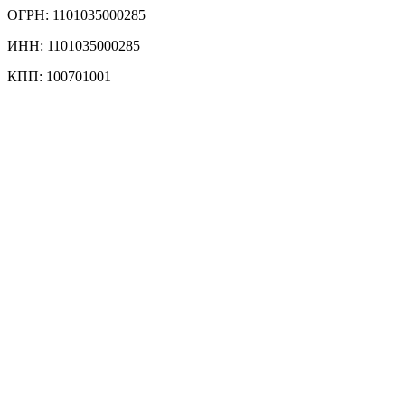
ОГРН: 1101035000285
ИНН: 1101035000285
КПП: 100701001
Кинотеатр
Социально-культурный молодежный центр